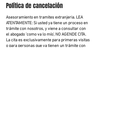
Política de cancelación
Asesoramiento en tramites extranjeria. LEA
ATENTAMENTE: Si usted ya tiene un proceso en
trámite con nosotros, y viene a consultar con
el abogado 'como va lo mío', NO AGENDE CITA.
La cita es exclusivamente para primeras visitas
o para personas que ya tienen un trámite con
nosotros y el abogado les ha pedido que
agenden cita. NO ES PARA CONSULTAR CÓMO
VA SU PROCESO. Si usted igualmente quiere
agendar cita con Jose, el abogado decidirá si le
cobrará la cita o no.
Datos de contacto
Carrer de Joaquín Costa, 36, Valencia, Spain