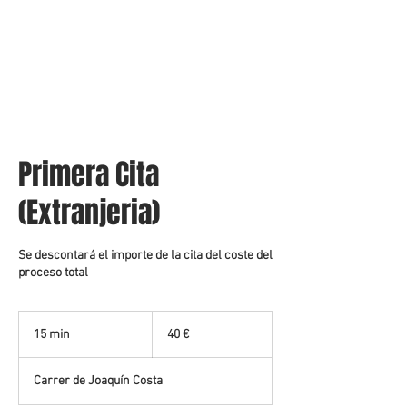
J
T
Primera Cita
(Extranjeria)
Se descontará el importe de la cita del coste del
proceso total
40
euros
15 min
1
40 €
5
Carrer de Joaquín Costa
m
i